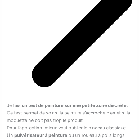
Je fais
un test de peinture sur une petite zone discrète
.
Ce test permet de voir si la peinture s’accroche bien et si la
moquette ne boit pas trop le produit.
Pour l’application, mieux vaut oublier le pinceau classique.
Un
pulvérisateur à peinture
ou un rouleau à poils longs