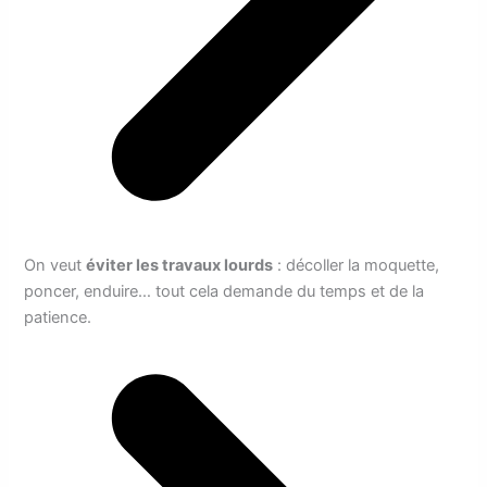
On veut
éviter les travaux lourds
: décoller la moquette,
poncer, enduire… tout cela demande du temps et de la
patience.