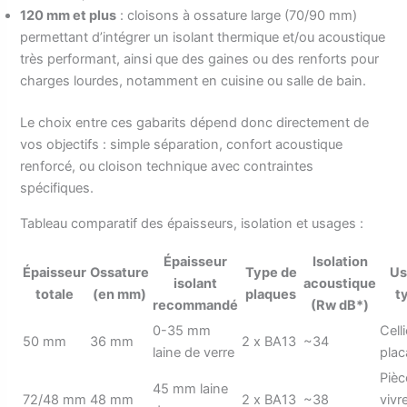
120 mm et plus
: cloisons à ossature large (70/90 mm)
permettant d’intégrer un isolant thermique et/ou acoustique
très performant, ainsi que des gaines ou des renforts pour
charges lourdes, notamment en cuisine ou salle de bain.
Le choix entre ces gabarits dépend donc directement de
vos objectifs : simple séparation, confort acoustique
renforcé, ou cloison technique avec contraintes
spécifiques.
Tableau comparatif des épaisseurs, isolation et usages :
Épaisseur
Isolation
Épaisseur
Ossature
Type de
Us
isolant
acoustique
totale
(en mm)
plaques
t
recommandé
(Rw dB*)
0-35 mm
Celli
50 mm
36 mm
2 x BA13
~34
laine de verre
plac
Pièc
45 mm laine
72/48 mm
48 mm
2 x BA13
~38
vivr