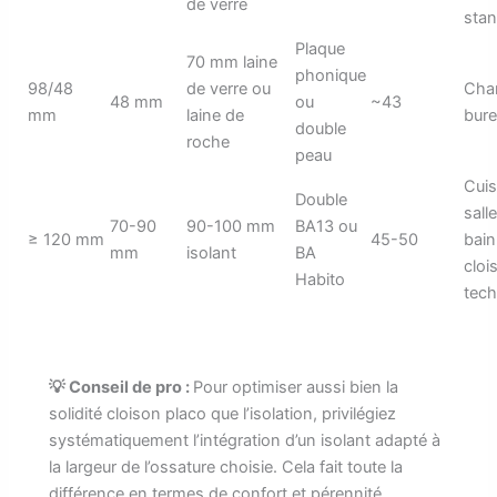
de verre
sta
Plaque
70 mm laine
phonique
98/48
de verre ou
Cha
48 mm
ou
~43
mm
laine de
bur
double
roche
peau
Cuis
Double
sall
70-90
90-100 mm
BA13 ou
≥ 120 mm
45-50
bain
mm
isolant
BA
cloi
Habito
tec
💡 Conseil de pro :
Pour optimiser aussi bien la
solidité cloison placo que l’isolation, privilégiez
systématiquement l’intégration d’un isolant adapté à
la largeur de l’ossature choisie. Cela fait toute la
différence en termes de confort et pérennité.