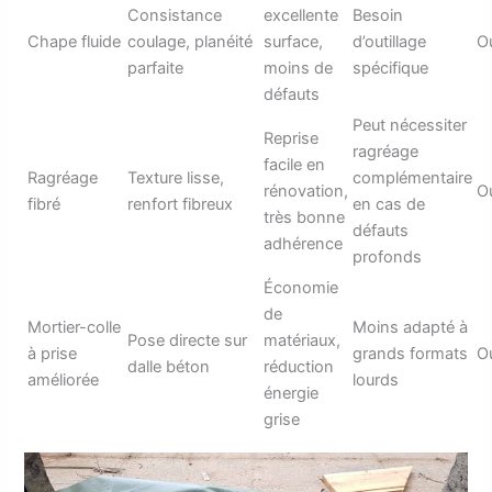
Consistance
excellente
Besoin
Chape fluide
coulage, planéité
surface,
d’outillage
O
parfaite
moins de
spécifique
défauts
Peut nécessiter
Reprise
ragréage
facile en
Ragréage
Texture lisse,
complémentaire
rénovation,
O
fibré
renfort fibreux
en cas de
très bonne
défauts
adhérence
profonds
Économie
de
Mortier-colle
Moins adapté à
Pose directe sur
matériaux,
à prise
grands formats
O
dalle béton
réduction
améliorée
lourds
énergie
grise