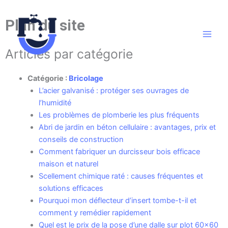
Aller
au
Plan du site
contenu
Articles par catégorie
Catégorie :
Bricolage
L’acier galvanisé : protéger ses ouvrages de
l’humidité
Les problèmes de plomberie les plus fréquents
Abri de jardin en béton cellulaire : avantages, prix et
conseils de construction
Comment fabriquer un durcisseur bois efficace
maison et naturel
Scellement chimique raté : causes fréquentes et
solutions efficaces
Pourquoi mon déflecteur d’insert tombe-t-il et
comment y remédier rapidement
Quel est le prix de la pose d’une dalle sur plot 60×60