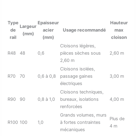
Type
Epaisseur
Hauteur
Largeur
de
acier
Usage recommandé
max
(mm)
rail
(mm)
cloison
Cloisons légères,
R48
48
0,6
pièces sèches sous
2,60 m
2,60 m
Cloisons isolées,
R70
70
0,6 à 0,8
passage gaines
3,00 m
électriques
Cloisons techniques,
R90
90
0,8 à 1,0
bureaux, isolations
4,00 m
renforcées
Grands volumes, murs
Plus de
R100
100
1,0
à fortes contraintes
4 m
mécaniques