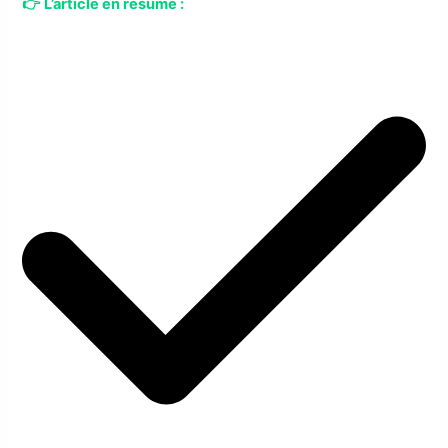
👉
L’article en résumé :