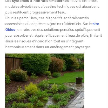
Les systèmes d’infiltration modernes
: cuves enterrées,
modules alvéolaires ou bassins techniques qui absorbent
puis restituent progressivement l’eau.
Pour les particuliers, ces dispositifs sont désormais
accessibles et adaptés aux jardins résidentiels. Sur le
site
Obloс
, on retrouve des solutions pensées spécifiquement
pour absorber et réguler efficacement l’eau de pluie, limitant
ainsi les risques d’inondation tout en s’intégrant
harmonieusement dans un aménagement paysager.