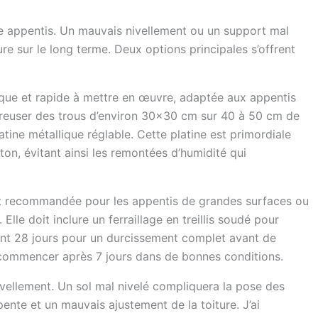
re appentis. Un mauvais nivellement ou un support mal
re sur le long terme. Deux options principales s’offrent
que et rapide à mettre en œuvre, adaptée aux appentis
 creuser des trous d’environ 30×30 cm sur 40 à 50 cm de
atine métallique réglable. Cette platine est primordiale
éton, évitant ainsi les remontées d’humidité qui
est recommandée pour les appentis de grandes surfaces ou
lle doit inclure un ferraillage en treillis soudé pour
ent 28 jours pour un durcissement complet avant de
 commencer après 7 jours dans de bonnes conditions.
ivellement. Un sol mal nivelé compliquera la pose des
nte et un mauvais ajustement de la toiture. J’ai