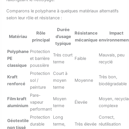
Comparons le polyphane à quelques matériaux alternatifs
selon leur rôle et résistance :
Durée
Rôle
Résistance
Impact
Matériau
d’usage
principal
mécanique
environnemen
typique
Polyphane
Protection
Très court
Mauvais, peu
PE
et barrière
Faible
terme
recyclé
classique
poussière
Protection
Court à
Kraft
Très bon,
sol /
moyen
Moyenne
renforcé
biodégradable
peinture
terme
Pare-
Film kraft
Moyen
Moyen, recycl
vapeur
Élevée
aluminium
terme
complexe
performant
Protection
Long
Correct,
Géotextile
durable
terme,
Très élevée
réutilisation
non tissé