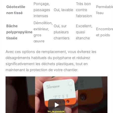
Ponçage,
Très bon
Géotextile
Perméabl
passages
Oui, lavable
contre
non tissé
l’eau
intenses
l’abrasion
Démolition,
Bâche
Oui, sur
Excellent,
extérieur,
Encombr
polypropylène
plusieurs
quasi
gros
et poids
tissée
chantiers
étanche
œuvre
Avec ces options de remplacement, vous éviterez les
désagréments habituels du polyphane et réduirez
significativement les déchets plastiques, tout en
maintenant la protection de votre chantier.