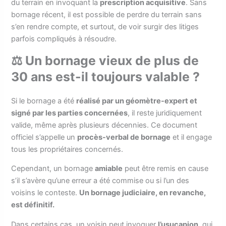
du terrain en invoquant la
prescription acquisitive
. Sans
bornage récent, il est possible de perdre du terrain sans
s’en rendre compte, et surtout, de voir surgir des litiges
parfois compliqués à résoudre.
⚖️ Un bornage vieux de plus de
30 ans est-il toujours valable ?
Si le bornage a été
réalisé par un géomètre-expert et
signé par les parties concernées
, il reste juridiquement
valide, même après plusieurs décennies. Ce document
officiel s’appelle un
procès-verbal de bornage
et il engage
tous les propriétaires concernés.
Cependant, un bornage
amiable
peut être remis en cause
s’il s’avère qu’une erreur a été commise ou si l’un des
voisins le conteste.
Un bornage judiciaire, en revanche,
est définitif.
Dans certains cas, un voisin peut invoquer
l’usucapion
, qui