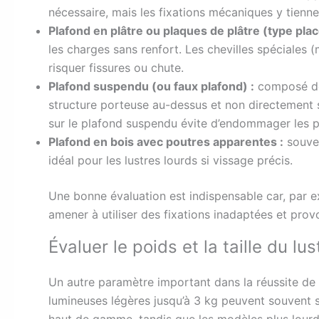
nécessaire, mais les fixations mécaniques y tienn
Plafond en plâtre ou plaques de plâtre (type plac
les charges sans renfort. Les chevilles spéciales (
risquer fissures ou chute.
Plafond suspendu (ou faux plafond) :
composé de 
structure porteuse au-dessus et non directement s
sur le plafond suspendu évite d’endommager les p
Plafond en bois avec poutres apparentes :
souven
idéal pour les lustres lourds si vissage précis.
Une bonne évaluation est indispensable car, par ex
amener à utiliser des fixations inadaptées et pro
Évaluer le poids et la taille du lu
Un autre paramètre important dans la réussite de 
lumineuses légères jusqu’à 3 kg peuvent souvent s
haut de gamme, tandis que les modèles plus lourds