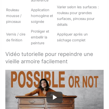
adhérence
Varier selon les surfaces :
Rouleau
Application
rouleau pour grandes
mousse /
homogène et
surfaces, pinceau pour
pinceaux
soignée
détails
Protéger et
Vernis / cire
Appliquer après un
embellir la
de finition
séchage complet
peinture
Vidéo tutorielle pour repeindre une
vieille armoire facilement