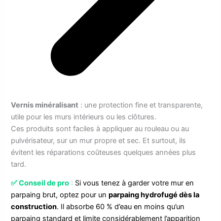
Vernis minéralisant
: une protection fine et transparente,
utile pour les murs intérieurs ou les clôtures.
Ces produits sont faciles à appliquer au rouleau ou au
pulvérisateur, sur un mur propre et sec. Et surtout, ils
évitent les réparations coûteuses quelques années plus
tard.
✅
Conseil de pro
:
Si vous tenez à garder votre mur en
parpaing brut, optez pour un
parpaing hydrofugé dès la
construction
. Il absorbe 60 % d’eau en moins qu’un
parpaing standard et limite considérablement l’apparition