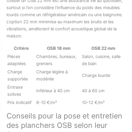
Utiliser un OSB 22 mm est une assurance vie au quotidien,
surtout si l’on considère l’influence du poids des meubles
lourds comme un réfrigérateur américain ou une baignoire.
L’option 22 mm minimise au maximum les bruits et les
vibrations, améliorant le confort acoustique global de la
maison.
Critère
OSB 18 mm
OSB 22 mm
Pièces
Chambres, bureaux,
Salon, cuisine, salle
adaptées
greniers
de bain
Charge
Charge légère à
Charge lourde
supportée
modérée
Entraxe
Inférieur à 40 cm
40 à 60 cm
solives
Prix indicatif
8-10 €/m²
10-12 €/m²
Conseils pour la pose et entretien
des planchers OSB selon leur