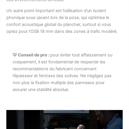
Un autre point important est l’utilisation d’un isolant
phonique sous-jacent lors de la pose, qui optimise le
confort acoustique global du plancher, surtout si vous
optez pour l’OSB 18 mm dans des zones à trafic modéré.
💡 Conseil de pro :
pour éviter tout affaissement ou
craquement, il est fondamental de respecter les
recommandations du fabricant concernant
l’épaisseur et l’entraxe des solives. Ne négligez pas
non plus la fixation multiple des panneaux pour
assurer une stabilité absolue.