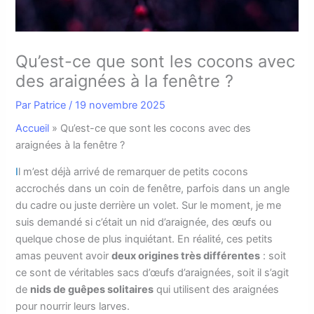
Qu’est-ce que sont les cocons avec
des araignées à la fenêtre ?
Par
Patrice
/
19 novembre 2025
Accueil
»
Qu’est-ce que sont les cocons avec des
araignées à la fenêtre ?
I
l m’est déjà arrivé de remarquer de petits cocons
accrochés dans un coin de fenêtre, parfois dans un angle
du cadre ou juste derrière un volet. Sur le moment, je me
suis demandé si c’était un nid d’araignée, des œufs ou
quelque chose de plus inquiétant. En réalité, ces petits
amas peuvent avoir
deux origines très différentes
: soit
ce sont de véritables sacs d’œufs d’araignées, soit il s’agit
de
nids de guêpes solitaires
qui utilisent des araignées
pour nourrir leurs larves.