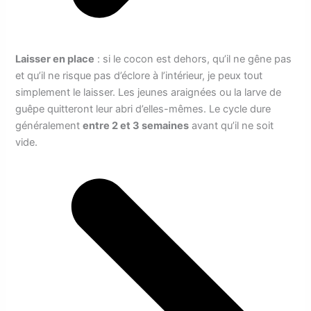
Laisser en place
: si le cocon est dehors, qu’il ne gêne pas
et qu’il ne risque pas d’éclore à l’intérieur, je peux tout
simplement le laisser. Les jeunes araignées ou la larve de
guêpe quitteront leur abri d’elles-mêmes. Le cycle dure
généralement
entre 2 et 3 semaines
avant qu’il ne soit
vide.