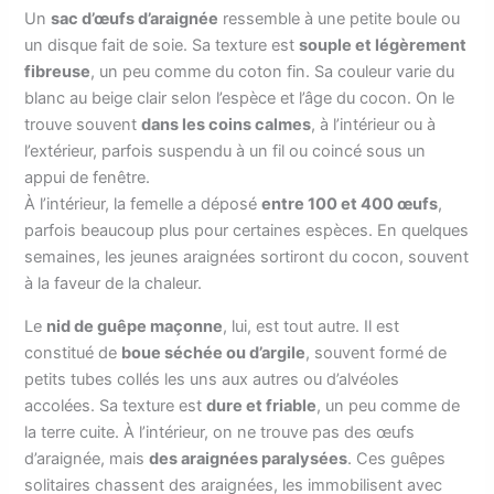
Un
sac d’œufs d’araignée
ressemble à une petite boule ou
un disque fait de soie. Sa texture est
souple et légèrement
fibreuse
, un peu comme du coton fin. Sa couleur varie du
blanc au beige clair selon l’espèce et l’âge du cocon. On le
trouve souvent
dans les coins calmes
, à l’intérieur ou à
l’extérieur, parfois suspendu à un fil ou coincé sous un
appui de fenêtre.
À l’intérieur, la femelle a déposé
entre 100 et 400 œufs
,
parfois beaucoup plus pour certaines espèces. En quelques
semaines, les jeunes araignées sortiront du cocon, souvent
à la faveur de la chaleur.
Le
nid de guêpe maçonne
, lui, est tout autre. Il est
constitué de
boue séchée ou d’argile
, souvent formé de
petits tubes collés les uns aux autres ou d’alvéoles
accolées. Sa texture est
dure et friable
, un peu comme de
la terre cuite. À l’intérieur, on ne trouve pas des œufs
d’araignée, mais
des araignées paralysées
. Ces guêpes
solitaires chassent des araignées, les immobilisent avec