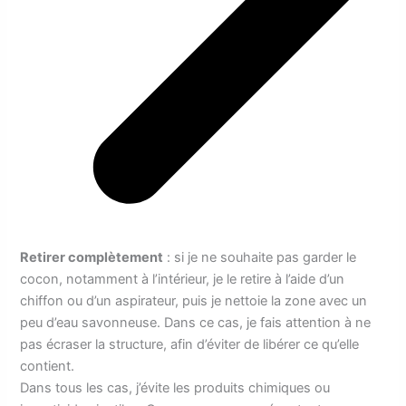
Retirer complètement
: si je ne souhaite pas garder le
cocon, notamment à l’intérieur, je le retire à l’aide d’un
chiffon ou d’un aspirateur, puis je nettoie la zone avec un
peu d’eau savonneuse. Dans ce cas, je fais attention à ne
pas écraser la structure, afin d’éviter de libérer ce qu’elle
contient.
Dans tous les cas, j’évite les produits chimiques ou