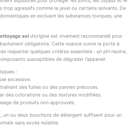
ment équilibrée pour protéger les joints, les tuyaux et le
s trop agressifs comme la javel ou certains solvants. De
 domestiques en excluant les substances toxiques, une
nettoyage sol
d’origine est vivement recommandé pour
 absolument obligatoire. Cette nuance ouvre la porte à
n de respecter quelques critères essentiels : un pH neutre,
composants susceptibles de dégrader l’appareil.
isques :
sse excessive.
entraînant des fuites ou des pannes précoces.
ar des colorations ou des textures modifiées.
’usage de produits non approuvés.
t, un ou deux bouchons de détergent suffisent pour un
ximale sans excès nuisible.