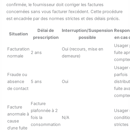
confirmée, le fournisseur doit corriger les factures
concernées sans vous facturer l’excédent. Cette procédure
est encadrée par des normes strictes et des délais précis.
Délai de
Interruption/Suspension
Respons
Situation
prescription
possible
en cas 
Usager 
Facturation
Oui (recours, mise en
2 ans
fuite ap
normale
demeure)
compte
Usager 
Fraude ou
parfois
absence
5 ans
Oui
distribu
de contact
fuite av
compte
Facture
Facture
plafonnée à 2
Usager
anormale à
fois la
N/A
conditi
cause
consommation
strictes
d’une fuite