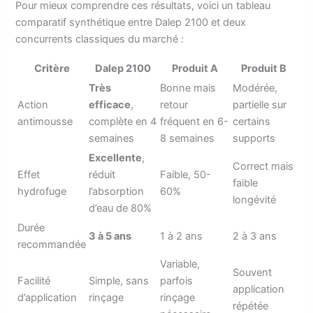
Pour mieux comprendre ces résultats, voici un tableau
comparatif synthétique entre Dalep 2100 et deux
concurrents classiques du marché :
Critère
Dalep 2100
Produit A
Produit B
Très
Bonne mais
Modérée,
Action
efficace
,
retour
partielle sur
antimousse
complète en 4
fréquent en 6-
certains
semaines
8 semaines
supports
Excellente
,
Correct mais
Effet
réduit
Faible, 50-
faible
hydrofuge
l’absorption
60%
longévité
d’eau de 80%
Durée
3 à 5 ans
1 à 2 ans
2 à 3 ans
recommandée
Variable,
Souvent
Facilité
Simple, sans
parfois
application
d’application
rinçage
rinçage
répétée