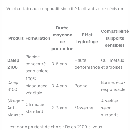
Voici un tableau comparatif simplifié facilitant votre décision
:
Durée
Compatibilité
moyenne
Effet
Produit
Formulation
supports
de
hydrofuge
sensibles
protection
Biocide
Dalep
Haute
Oui, métaux
concentré
3-5 ans
2100
performance
et ardoises
sans chlore
100%
Dalep
Bonne, éco-
biosourcée,
3-4 ans
Bonne
3100
responsable
végétale
Sikagard
À vérifier
Chimique
Anti-
2-3 ans
Moyenne
selon
standard
Mousse
supports
Il est donc prudent de choisir Dalep 2100 si vous