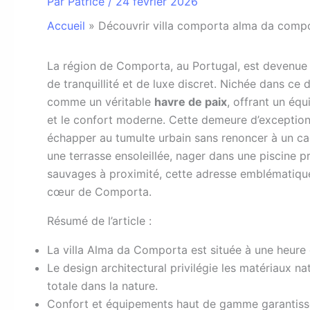
Par
Patrice
/
24 février 2026
Accueil
»
Découvrir villa comporta alma da compor
L
a région de Comporta, au Portugal, est devenue u
de tranquillité et de luxe discret. Nichée dans ce d
comme un véritable
havre de paix
, offrant un équ
et le confort moderne. Cette demeure d’exception a
échapper au tumulte urbain sans renoncer à un cad
une terrasse ensoleillée, nager dans une piscine 
sauvages à proximité, cette adresse emblématique
cœur de Comporta.
Résumé de l’article :
La villa Alma da Comporta est située à une heure
Le design architectural privilégie les matériaux n
totale dans la nature.
Confort et équipements haut de gamme garantisse