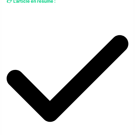
👉
L’article en résumé :