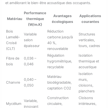
et améliorant le bien-être acoustique des occupants.
Performance
Avantages
Applications
Matériau
thermique
écologiques
courantes
(W/m.K)
Bois
Réduction
Variable
Structures
Lamellé-
carbone jusqu’à
selon
verticales,
Croisé
40 %,
épaisseur
tours, cadres
(CLT)
renouvelable
Régulation
Isolation
Fibre de
0,036 –
hygrométrique,
thermique et
bois
0,046
recyclable
acoustique
Isolation
Matériau
0,040 –
murs,
Chanvre
biodégradable,
0,050
cloisons,
captation CO2
planchers
Construction
Cloisons
Variable,
Mycélium
circulaire,
intérieures,
innovant