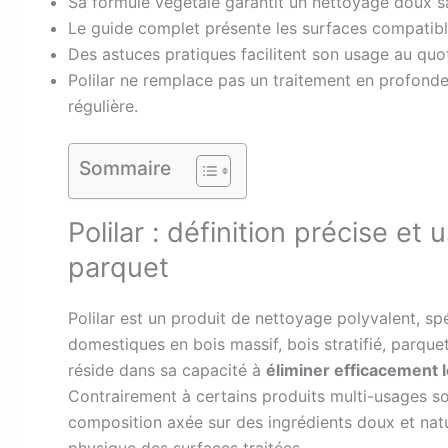
Sa formule végétale garantit un nettoyage doux sa
Le guide complet présente les surfaces compatible
Des astuces pratiques facilitent son usage au quo
Polilar ne remplace pas un traitement en profondeu
régulière.
Sommaire
Polilar : définition précise et
parquet
Polilar est un produit de nettoyage polyvalent, s
domestiques en bois massif, bois stratifié, parquet
réside dans sa capacité à
éliminer efficacement l
Contrairement à certains produits multi-usages sou
composition axée sur des ingrédients doux et natu
physique des surfaces traitées.