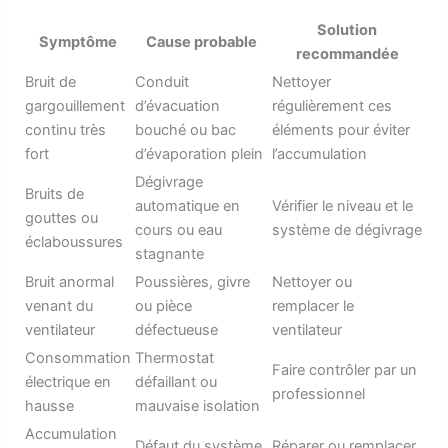
Solution
Symptôme
Cause probable
recommandée
Bruit de
Conduit
Nettoyer
gargouillement
d’évacuation
régulièrement ces
continu très
bouché ou bac
éléments pour éviter
fort
d’évaporation plein
l’accumulation
Dégivrage
Bruits de
automatique en
Vérifier le niveau et le
gouttes ou
cours ou eau
système de dégivrage
éclaboussures
stagnante
Bruit anormal
Poussières, givre
Nettoyer ou
venant du
ou pièce
remplacer le
ventilateur
défectueuse
ventilateur
Consommation
Thermostat
Faire contrôler par un
électrique en
défaillant ou
professionnel
hausse
mauvaise isolation
Accumulation
Défaut du système
Réparer ou remplacer