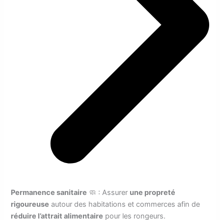
Permanence sanitaire
🧼 : Assurer
une propreté
rigoureuse
autour des habitations et commerces afin de
réduire l’attrait alimentaire
pour les rongeurs.