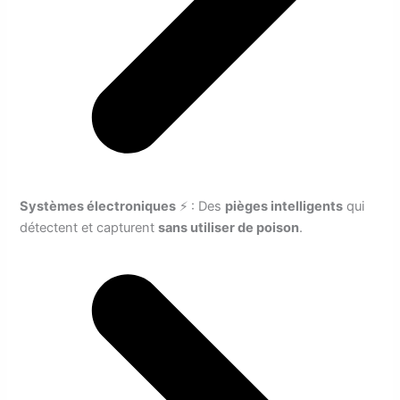
Systèmes électroniques
⚡ : Des
pièges intelligents
qui
détectent et capturent
sans utiliser de poison
.