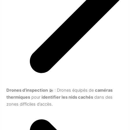
Drones d’inspection
🚁 : Drones équipés de
caméras
thermiques
pour
identifier les nids cachés
dans des
zones difficiles d’accès.