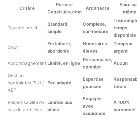
Permis-
Faire so
Critère
Architecte
Construire.com
même
Très simpl
Standard,
Complexe,
Type de projet
temps
simple
sur-mesure
disponible
Forfaitaire,
Honoraires
Temps =
Coût
abordable
élevés
argent
Personnalisé,
Accompagnement
Limité, en ligne
Aucun
complet
Gestion
Expertise
Responsabi
contraintes PLU /
Peu adapté
poussée
totale
ABF
Engagée
Responsabilité en
Limitée aux
À 100%
avec
cas de problème
plans
personnel
assurance