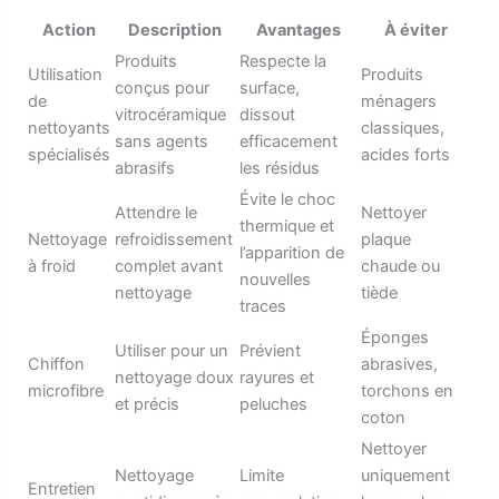
Action
Description
Avantages
À éviter
Produits
Respecte la
Utilisation
Produits
conçus pour
surface,
de
ménagers
vitrocéramique
dissout
nettoyants
classiques,
sans agents
efficacement
spécialisés
acides forts
abrasifs
les résidus
Évite le choc
Attendre le
Nettoyer
thermique et
Nettoyage
refroidissement
plaque
l’apparition de
à froid
complet avant
chaude ou
nouvelles
nettoyage
tiède
traces
Éponges
Utiliser pour un
Prévient
Chiffon
abrasives,
nettoyage doux
rayures et
microfibre
torchons en
et précis
peluches
coton
Nettoyer
Nettoyage
Limite
uniquement
Entretien