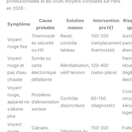
professionnelles et les coûts moyens constatés sur Paris
en 2026 :
Cause
Solution
Intervention
Risq
Symptôme
probable
maison
pro (€)
ig
Thermostat
Reset,
100-200
Surc
Voyant
en sécurité
contrôle
(remplacement
pan
rouge fixe
ou HS
tableau
thermostat)
éten
Voyant
Sonde ou
Pan
rouge et
carte
Réinitialisation,
120-400
récu
pas d’eau
électronique
vérif tension
(selon pièce)
dégâ
chaude
défaillante
élec
Voyant
Cour
rouge,
Problème
Contrôle
80-150
circu
appareil ne
d’alimentation
disjoncteurs
(diagnostic)
sécu
s’allume
secteur
loge
plus
Voyant
Calcaire,
150-300
Fuite
rouge
Détartrage du