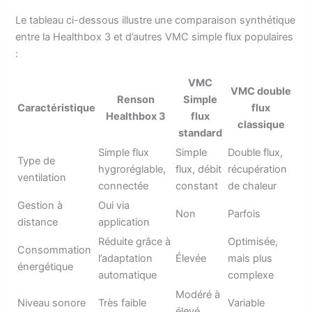
Le tableau ci-dessous illustre une comparaison synthétique
entre la Healthbox 3 et d’autres VMC simple flux populaires
:
VMC
VMC double
Renson
Simple
Caractéristique
flux
Healthbox 3
flux
classique
standard
Simple flux
Simple
Double flux,
Type de
hygroréglable,
flux, débit
récupération
ventilation
connectée
constant
de chaleur
Gestion à
Oui via
Non
Parfois
distance
application
Réduite grâce à
Optimisée,
Consommation
l’adaptation
Élevée
mais plus
énergétique
automatique
complexe
Modéré à
Niveau sonore
Très faible
Variable
élevé