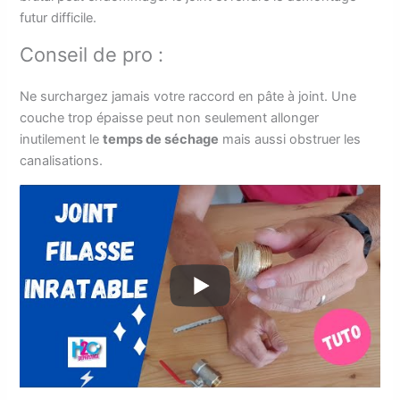
futur difficile.
Conseil de pro :
Ne surchargez jamais votre raccord en pâte à joint. Une
couche trop épaisse peut non seulement allonger
inutilement le
temps de séchage
mais aussi obstruer les
canalisations.