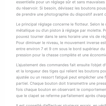
essentielle pour un réglage sûr et sans mauvaises 
du réservoir. Si besoin, dévissez les boutons pous
de prendre une photographie du dispositif avant 
Le principal réglage concerne le flotteur. Selon le 
métallique ou d’un piston à réglage par molette. 
pouvez tourner dans le sens horaire une vis de régl
Pour diminuer le niveau, le mouvement inverse est n
entre environ 7 et 9 cm sous le bord supérieur du
pression pour la chasse complète et une économie 
L’ajustement des commandes fait ensuite l’objet d’u
et la longueur des tiges qui relient les boutons 
ajustée ou un ressort fatigué peut empêcher une
partiel. Chaque bouton doit transmettre une pressio
fois chaque bouton en observant le comportement d
que le clapet se referme parfaitement après chaque
Il est conseillé d’effectuer plusieurs essais, en vér