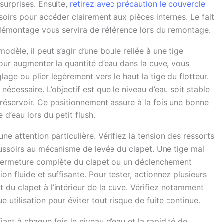
surprises. Ensuite,
retirez avec précaution le couvercle
soirs pour accéder clairement aux pièces internes. Le fait
démontage vous servira de référence lors du remontage.
modèle, il peut s’agir d’une boule reliée à une tige
Pour augmenter la quantité d’eau dans la cuve, vous
age ou plier légèrement vers le haut la tige du flotteur.
écessaire. L’objectif est que le niveau d’eau soit stable
 réservoir. Ce positionnement assure à la fois une bonne
d’eau lors du petit flush.
ne attention particulière. Vérifiez la tension des ressorts
poussoirs au mécanisme de levée du clapet. Une tige mal
 fermeture complète du clapet ou un déclenchement
n fluide et suffisante. Pour tester, actionnez plusieurs
u clapet à l’intérieur de la cuve. Vérifiez notamment
 utilisation pour éviter tout risque de fuite continue.
ifiant à chaque fois le niveau d’eau et la rapidité de