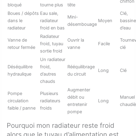
chiffon
bloqué
tourne plus
tête
Boues / dépôts
Eau sale,
Clé,
Mini-
dans le
radiateur
Moyen
bassine,
désembouage
radiateur
froid en bas
d’eau
Radiateur
Vanne de
Ouvrir la
Tournev
froid, tuyau
Facile
retour fermée
vanne
clé
sortie froid
Un radiateur
Déséquilibre
froid,
Rééquilibrage
Long
Clé
hydraulique
d’autres
du circuit
chauds
Augmenter
Pompe
Plusieurs
débit ou
Manuel
circulation
radiateurs
Long
entretenir
chaudiè
faible / panne
froids
pompe
Pourquoi mon radiateur reste froid
alors que le tuyau d’alimentation est