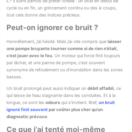
👉 Il suffit parfois de prêter l’oreille : un bruit en début de
cycle ou en fin, un grincement continu ou des à-coups,
tout cela donne des indices précieux.
Peut-on ignorer ce bruit ?
Honnêtement, j’ai hésité. Mais j’ai vite compris que
laisser
une pompe bruyante tourner comme si de rien n’était,
c’est jouer avec le feu
. Un moteur qui force finit toujours
par lâcher, et une panne de pompe, c’est souvent
synonyme de refoulement ou d’inondation dans les zones
basses.
Un bruit prolongé peut aussi indiquer un
débit affaibli
, ce
qui laisse de l’eau stagnante dans les conduites. Et à la
longue, ce sont les
odeurs
qui s’invitent. Bref,
un bruit
ignoré finit souvent
par coûter plus cher qu’un
diagnostic précoce
.
Ce que j’ai tenté moi-même