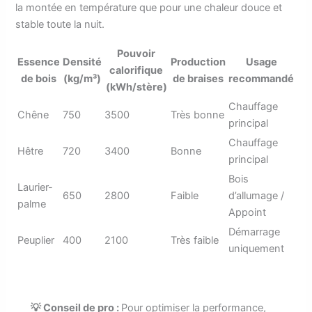
la montée en température que pour une chaleur douce et
stable toute la nuit.
Pouvoir
Essence
Densité
Production
Usage
calorifique
de bois
(kg/m³)
de braises
recommandé
(kWh/stère)
Chauffage
Chêne
750
3500
Très bonne
principal
Chauffage
Hêtre
720
3400
Bonne
principal
Bois
Laurier-
650
2800
Faible
d’allumage /
palme
Appoint
Démarrage
Peuplier
400
2100
Très faible
uniquement
💡 Conseil de pro :
Pour optimiser la performance,