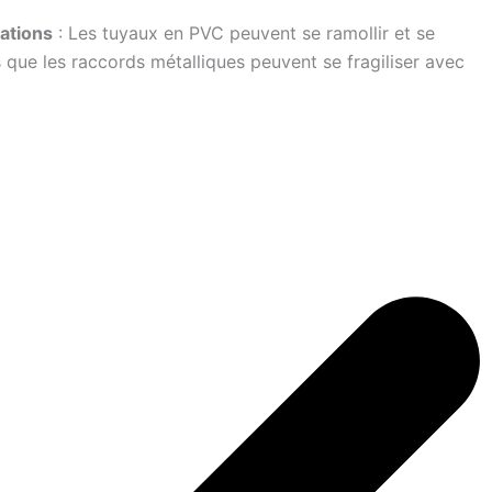
ations
: Les tuyaux en PVC peuvent se ramollir et se
s que les raccords métalliques peuvent se fragiliser avec