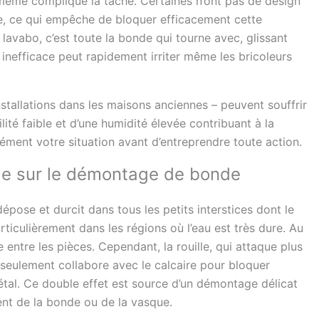
e-même complique la tâche. Certaines n’ont pas de design
ure, ce qui empêche de bloquer efficacement cette
 lavabo, c’est toute la bonde qui tourne avec, glissant
n inefficace peut rapidement irriter même les bricoleurs
stallations dans les maisons anciennes – peuvent souffrir
ilité faible et d’une humidité élevée contribuant à la
sément votre situation avant d’entreprendre toute action.
ille sur le démontage de bonde
épose et durcit dans tous les petits interstices dont le
ticulièrement dans les régions où l’eau est très dure. Au
 entre les pièces. Cependant, la rouille, qui attaque plus
 seulement collabore avec le calcaire pour bloquer
tal. Ce double effet est source d’un démontage délicat
ent de la bonde ou de la vasque.