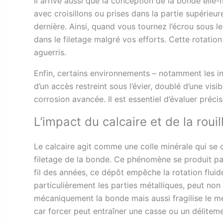
Il arrive aussi que la conception de la bonde ell
avec croisillons ou prises dans la partie supérie
dernière. Ainsi, quand vous tournez l’écrou sous le
dans le filetage malgré vos efforts. Cette rotatio
aguerris.
Enfin, certains environnements – notamment les in
d’un accès restreint sous l’évier, doublé d’une visib
corrosion avancée. Il est essentiel d’évaluer préci
L’impact du calcaire et de la rou
Le calcaire agit comme une colle minérale qui se d
filetage de la bonde. Ce phénomène se produit par
fil des années, ce dépôt empêche la rotation fluide
particulièrement les parties métalliques, peut non
mécaniquement la bonde mais aussi fragilise le mé
car forcer peut entraîner une casse ou un délitem