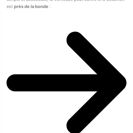
est
près de la bonde
: