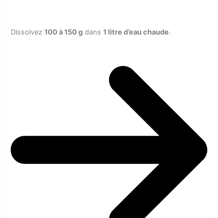
Dissolvez
100 à 150 g
dans
1 litre d’eau chaude
.