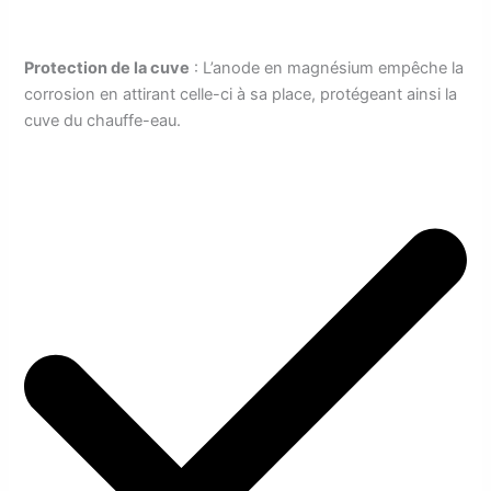
Protection de la cuve
: L’anode en magnésium empêche la
corrosion en attirant celle-ci à sa place, protégeant ainsi la
cuve du chauffe-eau.