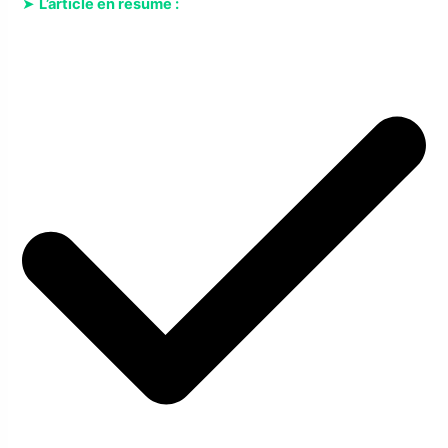
➤
L’article en résumé :