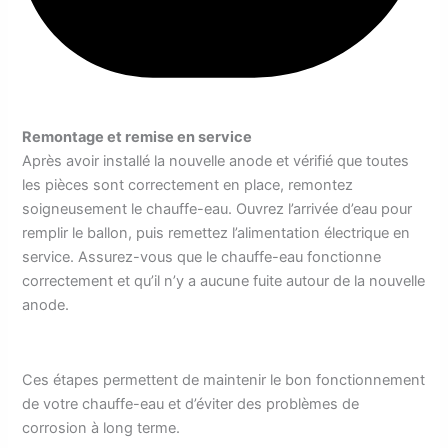
Remontage et remise en service
Après avoir installé la nouvelle anode et vérifié que toutes
les pièces sont correctement en place, remontez
soigneusement le chauffe-eau. Ouvrez l’arrivée d’eau pour
remplir le ballon, puis remettez l’alimentation électrique en
service. Assurez-vous que le chauffe-eau fonctionne
correctement et qu’il n’y a aucune fuite autour de la nouvelle
anode.
Ces étapes permettent de maintenir le bon fonctionnement
de votre chauffe-eau et d’éviter des problèmes de
corrosion à long terme.