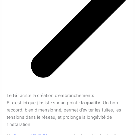
Le
té
facilite la création d’embranchements
Et c’est ici que j’insiste sur un point :
la qualité
. Un bon
raccord, bien dimensionné, permet d’éviter les fuites, les
tensions dans le réseau, et prolonge la longévité de
l’installation.