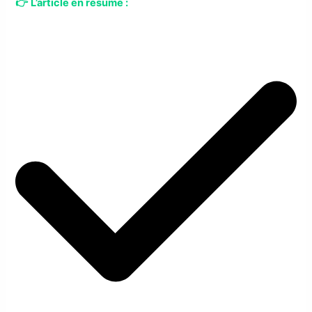
👉
L’article en résumé :