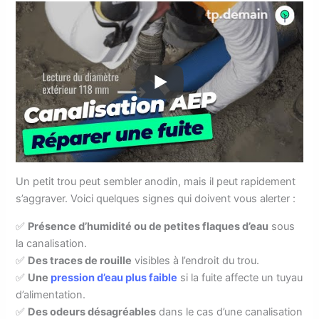
Un petit trou peut sembler anodin, mais il peut rapidement
s’aggraver. Voici quelques signes qui doivent vous alerter :
✅
Présence d’humidité ou de petites flaques d’eau
sous
la canalisation.
✅
Des traces de rouille
visibles à l’endroit du trou.
✅
Une
pression d’eau plus faible
si la fuite affecte un tuyau
d’alimentation.
✅
Des odeurs désagréables
dans le cas d’une canalisation