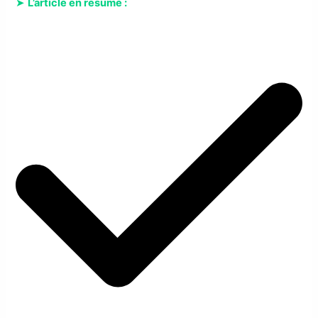
➤
L’article en résumé :